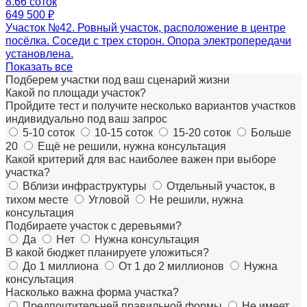
8.66 соток
649 500 ₽
Участок №42. Ровный участок, расположение в центре
посёлка. Соседи с трех сторон. Опора электропередачи
установлена.
Показать все
Подберем участки под
ваш сценарий жизни
Какой по площади участок?
Пройдите тест и получите несколько вариантов участков
индивидуально под ваш запрос
5-10 соток
10-15 соток
15-20 соток
Больше
20
Ещё не решили, нужна консультация
Какой критерий для вас наиболее важен при выборе
участка?
Вблизи инфраструктуры
Отдельный участок, в
тихом месте
Угловой
Не решили, нужна
консультация
Подбираете участок с деревьями?
Да
Нет
Нужна консультация
В какой бюджет планируете уложиться?
До 1 миллиона
От 1 до 2 миллионов
Нужна
консультация
Насколько важна форма участка?
Предпочтительней правильной формы
Не имеет